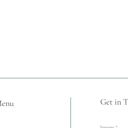
Get in 
enu
Vorname
*