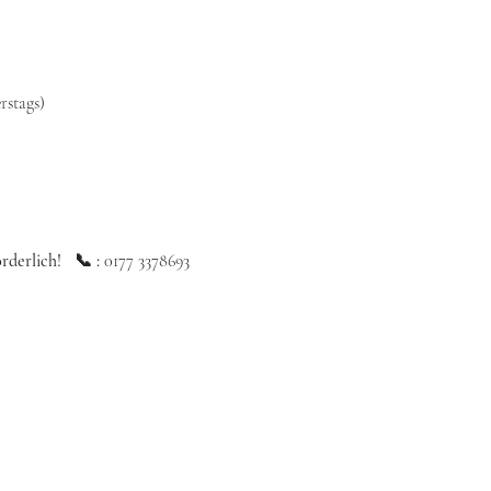
rstags)
erlich!   📞 : 
0177 3378693