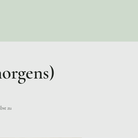
morgens)
lbst zu