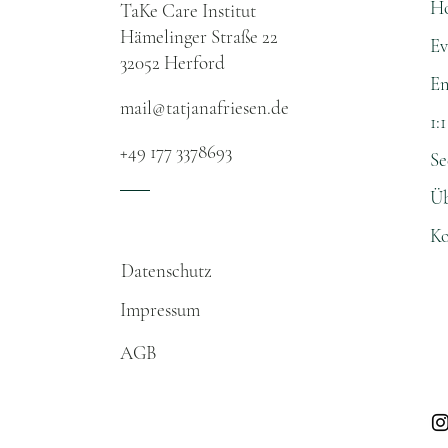
H
TaKe Care Institut
Hämelinger Straße 22
Ev
32052 Herford​
Em
mail@tatjanafriesen.de
1:
+49 177 3378693
Se
Üb
Ko
Datenschutz​
Impressum
AGB