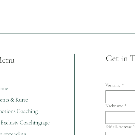
Get in 
enu
Vorname
*
ome
ents & Kurse
Nachname
*
otions Coaching
1 Exclusiv Coachingtage
E-Mail-Adresse
*
elenreading