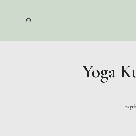
Yoga Ku
Es geh