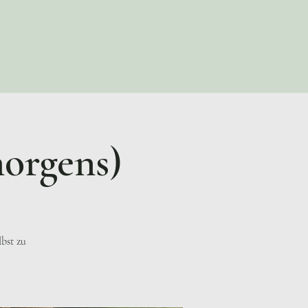
morgens)
lbst zu