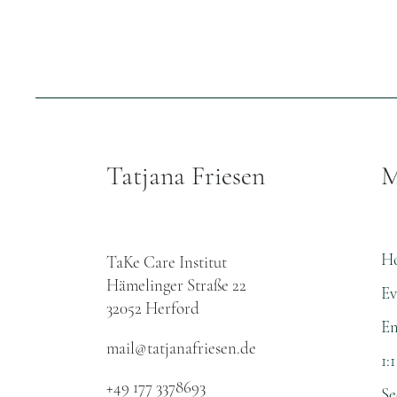
Tatjana Friesen
M
H
TaKe Care Institut
Hämelinger Straße 22
Ev
32052 Herford​
Em
mail@tatjanafriesen.de
1:
+49 177 3378693
Se