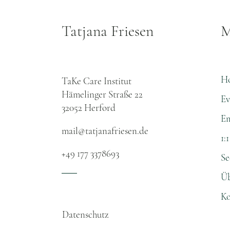
Tatjana Friesen
M
H
TaKe Care Institut
Hämelinger Straße 22
Ev
32052 Herford​
Em
mail@tatjanafriesen.de
1:
+49 177 3378693
Se
Üb
Ko
Datenschutz​