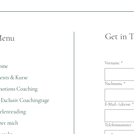
Get in 
enu
Vorname
*
ome
ents & Kurse
Nachname
*
otions Coaching
1 Exclusiv Coachingtage
E-Mail-Adresse
*
elenreading
er mich
Telefonnummer