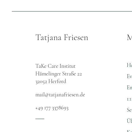
Tatjana Friesen
M
H
TaKe Care Institut
Hämelinger Straße 22
Ev
32052 Herford​
Em
mail@tatjanafriesen.de
1:
+49 177 3378693
Se
Üb