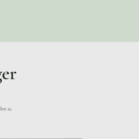
ger
lbst zu