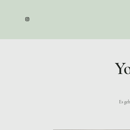
Yo
Es geh