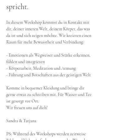
spricht.
​In diesem Workshop kommst du in Kontakt mit 
dir, deiner inneren Welt, deinem Körper, das was 
da ist und sich zeigen möchte. Wir kreieren einen 
Raum für mehr Bewusstheit und Verbindung:
- Emotionen als Wegweiser und Stärke erkennen, 
fühlen und integrieren
- Körperarbeit, Meditation und Atmung
- Führung und Botschaften aus der geistigen Welt
Komme in bequemer Kleidung und bringe dir 
gerne etwas zu schreiben mit. Für Wasser und Tee 
ist gesorgt vor Ort.
Wir freuen uns auf dich!
Sandra & Tatjana
PS: Während des Workshops werden zeitweise 