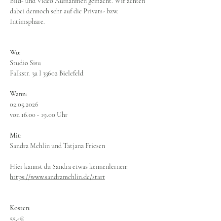
Bild- und Video Aufnahmen gemacht. Wir achten 
dabei dennoch sehr auf die Privats- bzw. 
Intimsphäre.
Wo:
Studio Sisu 
Falkstr. 3a I 33602 Bielefeld
Wann:
02.05.2026
von 16.00 - 19.00 Uhr
Mit:
Sandra Mehlin und Tatjana Friesen
Hier kannst du Sandra etwas kennenlernen: 
https://www.sandramehlin.de/start
Kosten:
55,-€ 